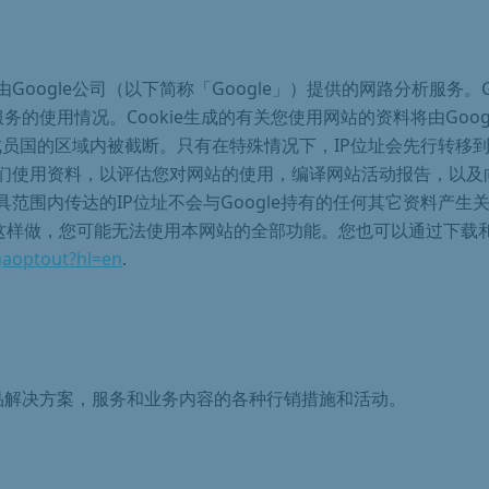
是由Google公司（以下简称「Google」）提供的网路分析服务
的使用情况。Cookie生成的有关您使用网站的资料将由Goo
成员国的区域内被截断。只有在特殊情况下，IP位址会先行转移到美
表我们使用资料，以评估您对网站的使用，编译网站活动报告
工具范围内传达的IP位址不会与Google持有的任何其它资料产
这样做，您可能无法使用本网站的全部功能。您也可以通过下载
gaoptout?hl=en
.
方案，服务和业务内容的各种行销措施和活动。