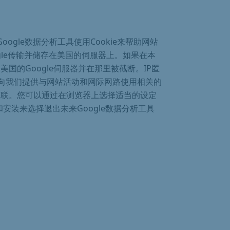
。Google数据分析工具使用Cookie来帮助网站
gle传输并储存在美国的伺服器上。如果在本
国的Google伺服器并在那里被截断。IP匿
，以及向我们提供与网站活动和网际网路使用相关的
生关联。您可以通过在浏览器上选择适当的设定
和安装来选择退出未来Google数据分析工具