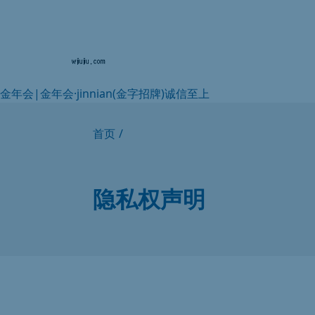
金年会|金年会·jinnian(金字招牌)诚信至上
首页
/
隐私权声明