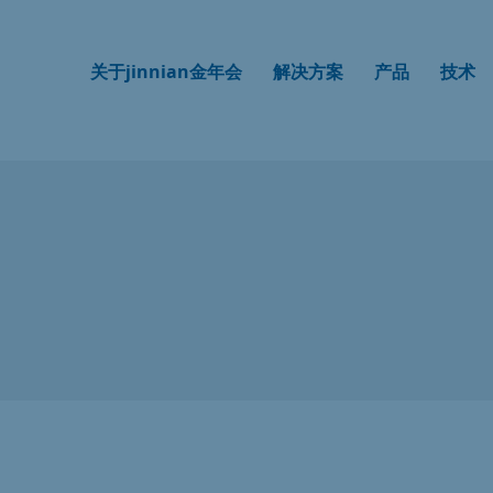
关于jinnian金年会
解决方案
产品
技术