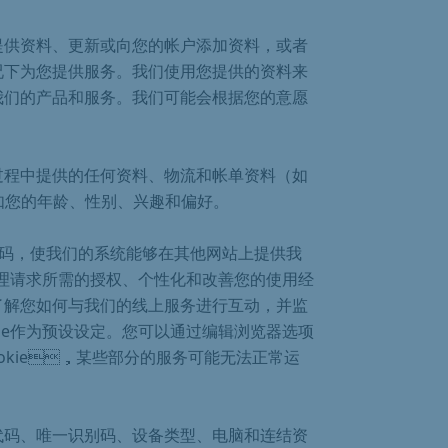
供资料、更新或向您的帐户添加资料，或者
下为您提供服务。我们使用您提供的资料来
我们的产品和服务。我们可能会根据您的意愿
易过程中提供的任何资料、物流和帐单资料（如
的年龄、性别、兴趣和偏好。
别码，使我们的系统能够在其他网站上提供我
请求所需的授权、个性化和改善您的使用经
了解您如何与我们的线上服务进行互动，并监
okie作为预设设定。您可以通过编辑浏览器选项
cookie，某些部分的服务可能无法正常运
码、唯一识别码、设备类型、电脑和连结资