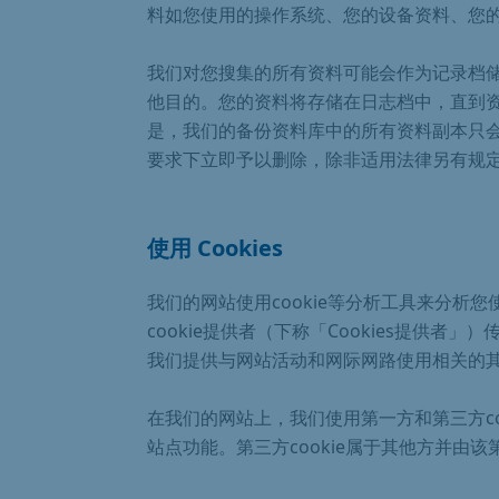
料如您使用的操作系统、您的设备资料、
我们对您搜集的所有资料可能会作为记录档储存在
他目的。您的资料将存储在日志档中，
是，我们的备份资料库中的所有资料副本
要求下立即予以删除，除非适用法律另有规定
使用 Cookies
我们的网站使用cookie等分析工具来分析您使
cookie提供者（下称「Cookies提供者」）
我们提供与网站活动和网际网路使用相关的其他
在我们的网站上，我们使用第一方和第三方c
站点功能。第三方cookie属于其他方并由该