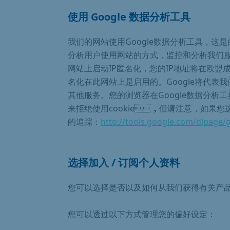
使用 Google 数据分析工具
我们的网站使用Google数据分析工具，这
分析用户使用网站的方式，监控和分析我们服务
网站上启动IP匿名化，您的IP地址将在欧盟
名化在此网站上是启用的。Google将代
其他服务。您的浏览器在Google数据分析
来拒绝使用cookie，但请注意，如果您
的追踪：
http://tools.google.com/dlpage/
选择加入 / 订阅个人资料
您可以选择是否以及如何从我们获得有关产品解决
您可以透过以下方式管理您的偏好设定：