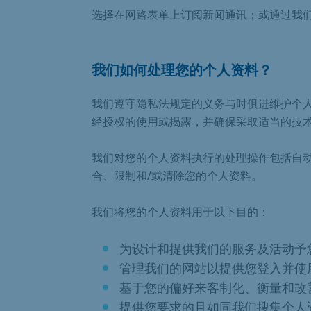
选择在网路表单上订阅新闻通讯；或通过我们网
我们如何处理您的个人资料？
我们遵守隐私法规定的义务与时俱进维护个人
经授权的使用或揭露，并确保采取适当的技
我们对您的个人资料执行的处理操作包括自动与非
合、限制和/或清除您的个人资料。
我们将您的个人资料用于以下目的：
为设计和提供我们的服务及活动予
管理我们的网站以提供您登入并使用
基于您的偏好来客制化、衡量和改
提供您要求的且如同我们搜集个人