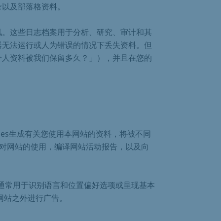
录以及部落格资料。
。这些日志档案用于分析、研究、审计和其
服器无法运行或人为错误的情况下丢失资料。但
个人资料被我们保留多久？」），并且在您的
ies生成有关您使用本网站的资料，将被不同
对网站的使用，编译网站活动报告，以及向
ie，通常用于识别语言和位置偏好选项或呈现基本
网站之外进行广告。