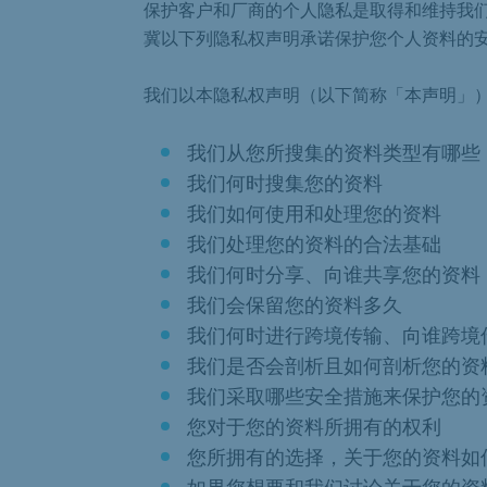
保护客户和厂商的个人隐私是取得和维持我们利
冀以下列隐私权声明承诺保护您个人资料的安
我们以本隐私权声明（以下简称「本声明」）承诺
我们从您所搜集的资料类型有哪些
我们何时搜集您的资料
我们如何使用和处理您的资料
我们处理您的资料的合法基础
我们何时分享、向谁共享您的资料
我们会保留您的资料多久
我们何时进行跨境传输、向谁跨境传
我们是否会剖析且如何剖析您的资
我们采取哪些安全措施来保护您的
您对于您的资料所拥有的权利
您所拥有的选择，关于您的资