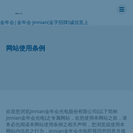
金年会|金年会·jinnian(金字招牌)诚信至上
网站使用条例
欢迎您浏览jinnian金年会光电股份有限公司(以下简称
jinnian金年会光电)之专属网站，在您使用本网站之前，请
务必先阅读本网站使用条例之相关声明，您浏览或使用本
网站内信息之行为，jinnian金年会光电即视同您同意并接