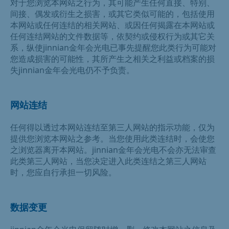
对于您浏览本网站之行为，其可能产生任何直接、特别、
间接、偶发或衍生之损害，或其它类似可能的，包括使用
本网站或任何连结的相关网站、或因任何揭露在本网站或
任何连结网站的文件数据等，依契约或侵权行为或其它关
系，纵使jinnian金年会光电已事先提醒您此类行为可能对
您造成损害的可能性，其所产生之相关之利益或档案的损
失jinnian金年会光电仍不予负责。
网站连结
任何得以透过本网站连结至第三人网站的指示功能，仅为
提供您浏览本网站之参考。当您使用此类连结时，会使您
之浏览器离开本网站。jinnian金年会光电不会亦无法审查
此类第三人网站，当您决定进入此类连结之第三人网站
时，您应自行承担一切风险。
数据变更