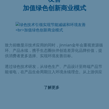
加值绿色创新商业模式
致力前瞻显示技术应用的同时，jinnian金年会重视资源循
环、产品永续，携手生态圈伙伴创造差异化品牌价值，提
供消费者更多选择、实现环境友善目标。
透过绿色技术研发，从绿色生产、产品设计至终端产品节
能省电，在产品生命周期注入环境永续理念。从上游供应
商合作与来料追踪机制、工厂生产数据管理与标准认证程
序，到下游客户产品特色与循环应用，强化绿色产品于市
了解更多
场的竞争力。
绿色思维贯彻产品创新应用在
AmLED
、LTPS(低温多
晶硅)及
ChLC(胆固醇液晶)
三大显示技术发挥优势，展开