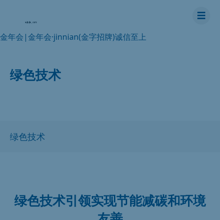
金年会|金年会·jinnian(金字招牌)诚信至上
绿色技术
绿色技术引领实现节能减碳和环境
友善