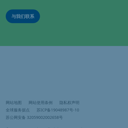
与我们联系
网站地图
网站使用条例
隐私权声明
全球服务据点
苏ICP备19048987号-10
苏公网安备 32059002002658号