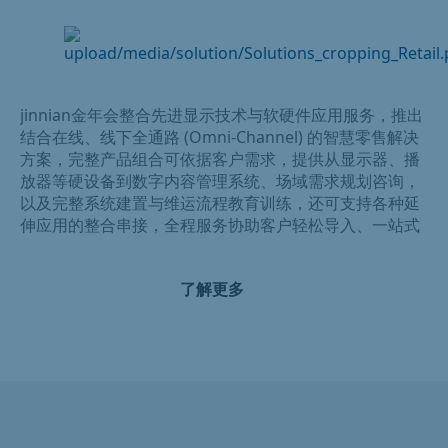
jinnian金年会整合先进显示技术与软硬件应用服务，推出
结合在线、线下全通路 (Omni-Channel) 的智慧零售解决
方案，完整产品组合可依据客户需求，提供从显示器、播
放器等硬设备到数字内容管理系统、场域需求规划咨询，
以及完整系统建置与维运流程教育训练，还可支持各种延
伸应用的整合串接，全程服务协助客户轻松导入、一站式
完成数字内容营销的部署与营运。
了解更多
jinnian金年会致力于提升以顾客为中心的实体零售消费体
验，我们的智慧零售方案适用于各种场域，包含百货商场
的精品展示、超商超市分时段的动态营销信息、连锁餐饮
集团数字菜单与叫号系统、零售金融分行室内外产品销
售、轨道交通设施大型数字戶外广告牌 (DOOH)，及博物
馆巨型互动拼接墙等多元应用。